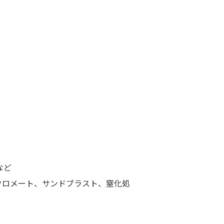
など
クロメート、サンドブラスト、窒化処