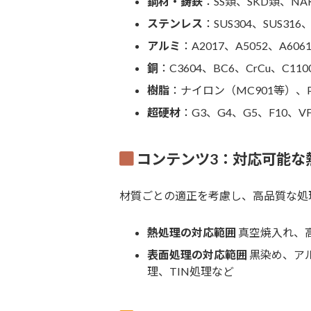
鋼材・鋳鉄
：SS類、SKD類、NA
ステンレス
：SUS304、SUS316
アルミ
：A2017、A5052、A606
銅
：C3604、BC6、CrCu、C11
樹脂
：ナイロン（MC901等）、P
超硬材
：G3、G4、G5、F10、V
コンテンツ3：対応可能な
材質ごとの適正を考慮し、高品質な処
熱処理の対応範囲
真空焼入れ、
表面処理の対応範囲
黒染め、ア
理、TIN処理など