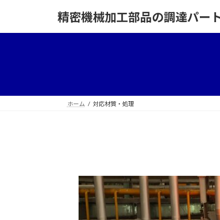
コ
ナ
精密機械加工部品の調達パー
ン
ビ
テ
ゲ
ン
ー
ツ
シ
へ
ョ
ス
ン
キ
に
ッ
移
ホーム
対応材質・処理
プ
動