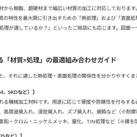
材から樹脂、超硬材まで幅広い材質の加工に対応しております
質の特性を最大限に引き出すための「熱処理」および「表面処
の処理が適しているか？」といったご相談にも応じます。図面一
る「材質×処理」の最適組み合わせガイド
と、それに適した熱処理・表面処理の関係性を分かりやすくま
CM、SKDなど）】
れる機械加工材料です。用途に応じて硬度や防錆性を付与する
、高周波焼入れ、浸炭焼入れ、ズブ焼入れ、焼鈍など（※耐摩
亜鉛・クロム・ニッケルメッキ、窒化、TIN処理など（※錆を
075など）】